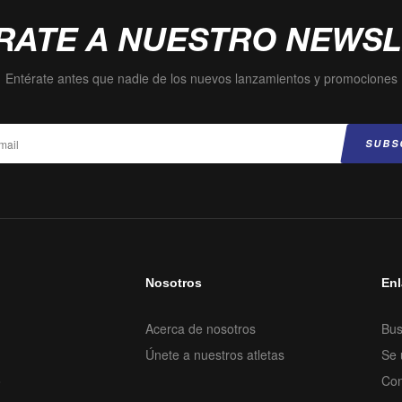
RATE A NUESTRO NEWS
Entérate antes que nadie de los nuevos lanzamientos y promociones
e
Nosotros
Enl
Acerca de nosotros
Bu
Únete a nuestros atletas
Se 
o
Con