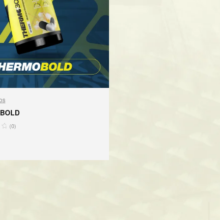
os
BOLD
(0)
ÑADIR AL CARRITO