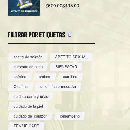
$
520.00
$
495.00
Filtrar por etiquetas
aceite de salmón
APETITO SEXUAL
aumento de peso
BIENESTAR
cafeína
carbos
carnitina
Creatina
crecimiento muscular
cuida cabello y uñas
cuidado de la piel
cuidado del corazón
desempeño
FEMME CARE