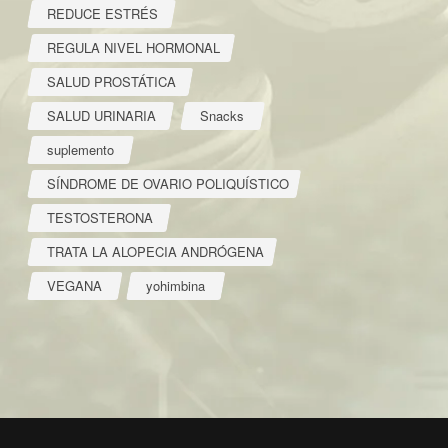
REDUCE ESTRÉS
REGULA NIVEL HORMONAL
SALUD PROSTÁTICA
SALUD URINARIA
Snacks
suplemento
SÍNDROME DE OVARIO POLIQUÍSTICO
TESTOSTERONA
TRATA LA ALOPECIA ANDRÓGENA
VEGANA
yohimbina