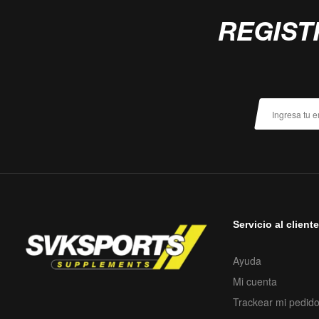
REGIST
Servicio al client
Ayuda
Mi cuenta
Trackear mi pedid