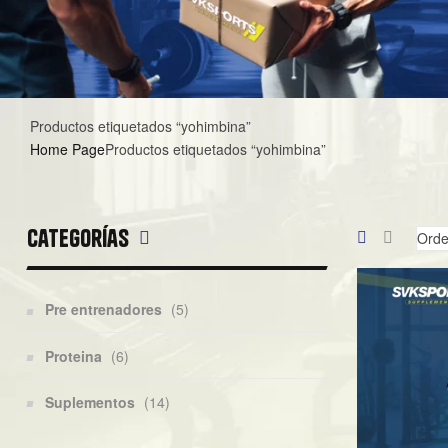
Productos etiquetados “yohimbina”
Home Page
Productos etiquetados “yohimbina”
Categorías
Pre entrenadores
(5)
Proteina
(6)
Suplementos
(14)