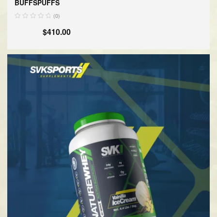
BUFFSPUFFS
(0)
$
450.00
$
410.00
AÑADIR AL CARRITO