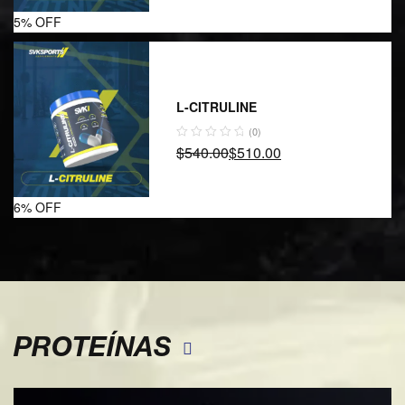
5% OFF
L-CITRULINE
(0)
$
540.00
$
510.00
6% OFF
PROTEÍNAS