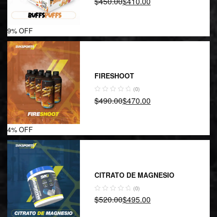
$
450.00
$
410.00
9% OFF
FIRESHOOT
(0)
$
490.00
$
470.00
4% OFF
CITRATO DE MAGNESIO
(0)
$
520.00
$
495.00