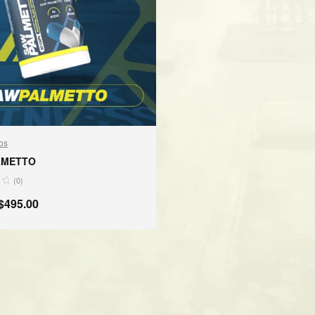
os
LMETTO
(0)
$
495.00
ÑADIR AL CARRITO