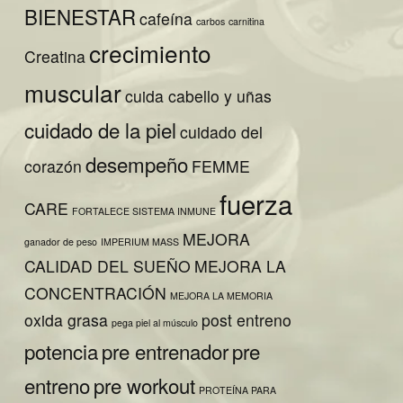
BIENESTAR
cafeína
carbos
carnitina
crecimiento
Creatina
muscular
cuida cabello y uñas
cuidado de la piel
cuidado del
desempeño
corazón
FEMME
fuerza
CARE
FORTALECE SISTEMA INMUNE
MEJORA
ganador de peso
IMPERIUM MASS
CALIDAD DEL SUEÑO
MEJORA LA
CONCENTRACIÓN
MEJORA LA MEMORIA
oxida grasa
post entreno
pega piel al músculo
potencia
pre entrenador
pre
entreno
pre workout
PROTEÍNA PARA