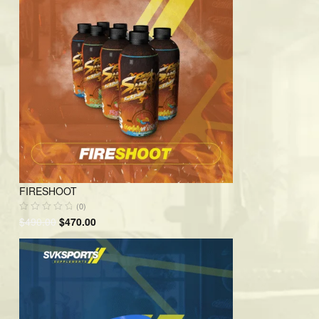
FIRESHOOT
(0)
$
490.00
$
470.00