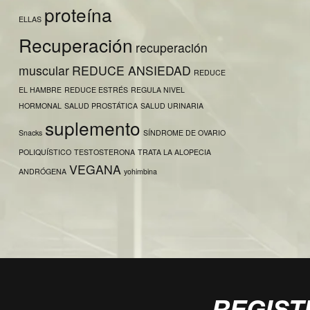
proteína
ELLAS
Recuperación
recuperación
muscular
REDUCE ANSIEDAD
REDUCE
EL HAMBRE
REDUCE ESTRÉS
REGULA NIVEL
HORMONAL
SALUD PROSTÁTICA
SALUD URINARIA
suplemento
Snacks
SÍNDROME DE OVARIO
POLIQUÍSTICO
TESTOSTERONA
TRATA LA ALOPECIA
VEGANA
ANDRÓGENA
yohimbina