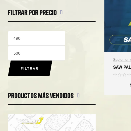
Filtrar por precio
Suplement
SAW PA
FILTRAR
$
600.00
Productos más vendidos
A