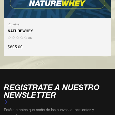
Proteina
NATUREWHEY
(0)
$
805.00
AÑADIR AL CARRITO
REGISTRATE A NUESTRO
NEWSLETTER
Entérate antes que nadie de los nuevos lanzamientos y