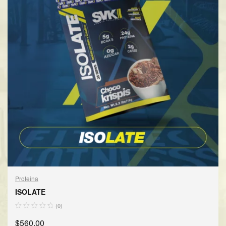
Proteina
ISOLATE
(0)
$
560.00