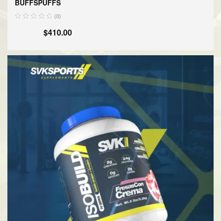
BUFFSPUFFS
(0)
$
450.00
$
410.00
AÑADIR AL CARRITO