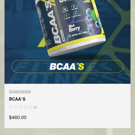
Suplementos
BCAA´S
(0)
$
460.00