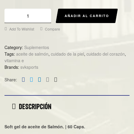
AÑADIR AL CARRITO
Add To Wishlist
Compare
Category:
Suplementos
Tags:
aceite de salmón
,
cuidado de la piel
,
cuidado del corazón
,
vitamina e
Brands:
svksports
Facebook
Twitter
Linkedin
Google+
Email
Share:
Descripción
Soft gel de aceite de Salmón. | 60 Caps.