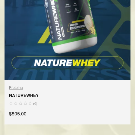
Proteina
NATUREWHEY
(0)
$
805.00
AÑADIR AL CARRITO