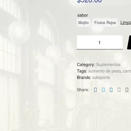
sabor
Limpi
Mojito
Frutos Rojos
Category:
Suplementos
Tags:
aumento de peso
,
car
Brands:
svksports
Facebook
Twitter
Linked
Goo
Share: