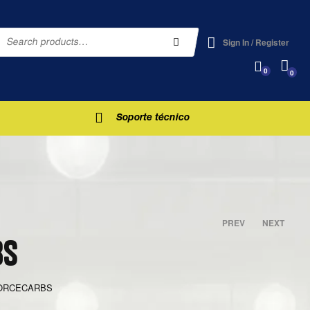
Sign In / Register
0
0
Soporte técnico
PREV
NEXT
BS
$
$
500.00
365.00
ORCECARBS