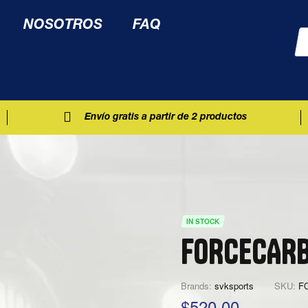
NOSOTROS
FAQ
Envío gratis a partir de 2 productos
IN STOCK
FORCECAR
Brands:
svksports
SKU:
F
$
520.00