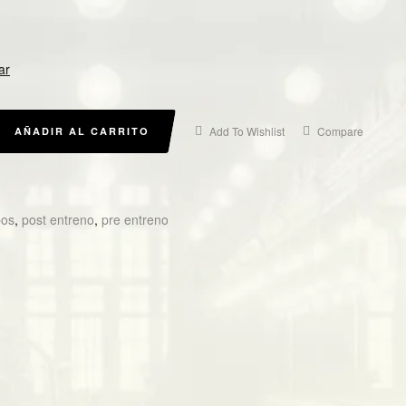
ar
Add To Wishlist
Compare
AÑADIR AL CARRITO
bos
,
post entreno
,
pre entreno
in
gle+
Email