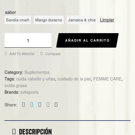
sabor
Limpiar
Sandía crush
Mango durazno
Jamaica & chía
AÑADIR AL CARRITO
Add To Wishlist
Compare
Category:
Suplementos
Tags:
cuida cabello y uñas
,
cuidado de la piel
,
FEMME CARE
,
oxida grasa
Brands:
svksports
Facebook
Twitter
Linkedin
Google+
Email
Share:
Descripción