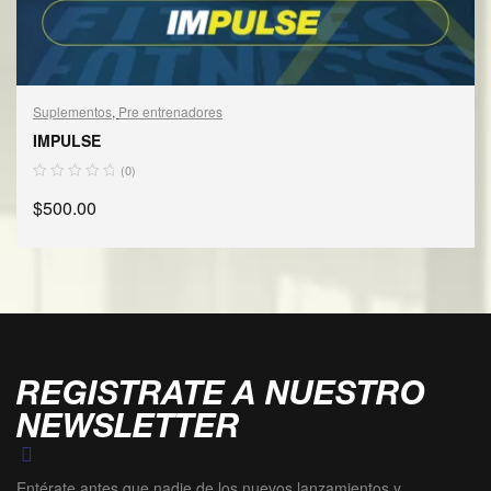
Suplementos
,
Pre entrenadores
IMPULSE
(0)
$
500.00
AÑADIR AL CARRITO
REGISTRATE A NUESTRO
NEWSLETTER
Entérate antes que nadie de los nuevos lanzamientos y