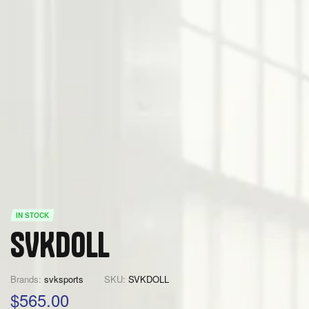
IN STOCK
SVKDOLL
Brands:
svksports
SKU:
SVKDOLL
$
565.00