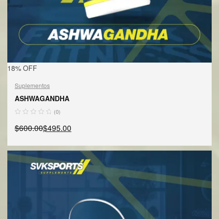
18% OFF
Suplementos
ASHWAGANDHA
(0)
$
600.00
$
495.00
AÑADIR AL CARRITO